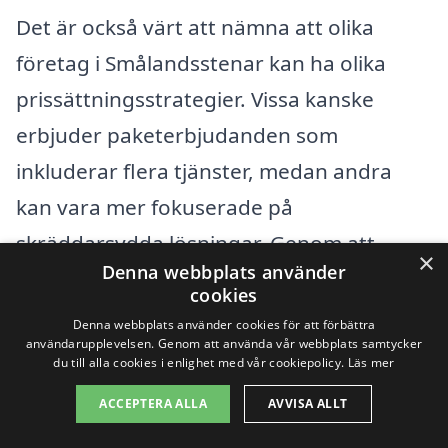
Det är också värt att nämna att olika
företag i Smålandsstenar kan ha olika
prissättningsstrategier. Vissa kanske
erbjuder paketerbjudanden som
inkluderar flera tjänster, medan andra
kan vara mer fokuserade på
skräddarsydda lösningar. Genom att
×
Denna webbplats använder
jämföra olika offerter och
cookies
företagsalternativ kan du säkerställa att
Denna webbplats använder cookies för att förbättra
användarupplevelsen. Genom att använda vår webbplats samtycker
du får en rättvis och konkurrenskraftig
du till alla cookies i enlighet med vår cookiepolicy.
Läs mer
kostnad för industristädning.
ACCEPTERA ALLA
AVVISA ALLT