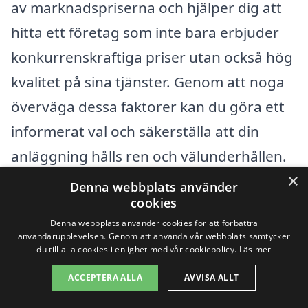
av marknadspriserna och hjälper dig att
hitta ett företag som inte bara erbjuder
konkurrenskraftiga priser utan också hög
kvalitet på sina tjänster. Genom att noga
överväga dessa faktorer kan du göra ett
informerat val och säkerställa att din
anläggning hålls ren och välunderhållen.
×
Denna webbplats använder
cookies
Få 3 erbjudanden, gratis och utan
Denna webbplats använder cookies för att förbättra
förpliktelser
användarupplevelsen. Genom att använda vår webbplats samtycker
du till alla cookies i enlighet med vår cookiepolicy.
Läs mer
ACCEPTERA ALLA
AVVISA ALLT