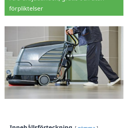
förpliktelser
Innehållsförteckning
gömma