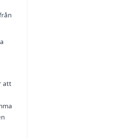
 från
ga
 att
omma
en