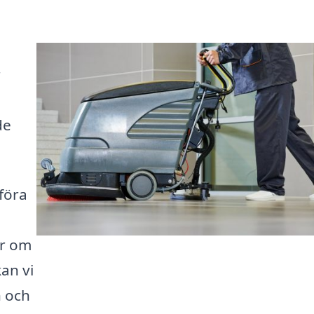
r
de
föra
ar om
kan vi
n och