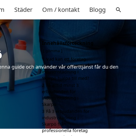
m
Städer
Om / kontakt
Blogg
Innehållsförteckning
ö
gömma
1
Vad kan ett företag
som är specialiserat på
denna guide och använder vår offerttjänst får du den
industristädning i
Skarpö hjälpa till med?
2
Få alltid minst 3
erbjudanden för
industristädning i
Skarpö
3
Få 3 erbjudanden för
industristädning i
Skarpö från
professionella företag