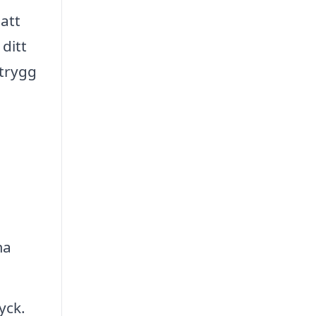
att
 ditt
 trygg
ma
yck.