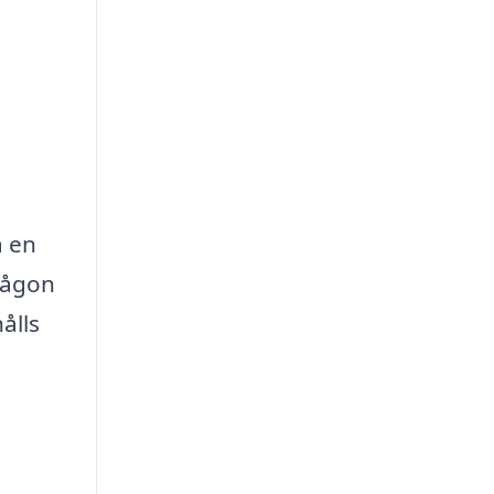
a en
 någon
ålls