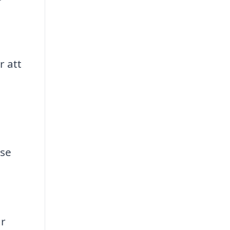
r att
.se
år