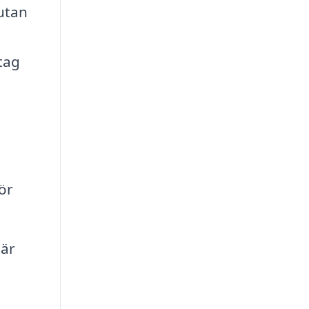
 utan
etag
ör
 är