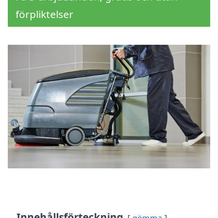
förpliktelser
Innehållsförteckning
gömma