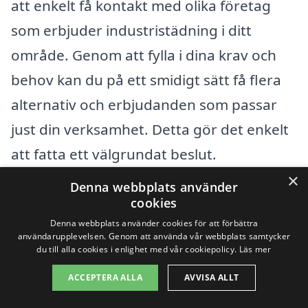
att enkelt få kontakt med olika företag
som erbjuder industristädning i ditt
område. Genom att fylla i dina krav och
behov kan du på ett smidigt sätt få flera
alternativ och erbjudanden som passar
just din verksamhet. Detta gör det enkelt
att fatta ett välgrundat beslut.
×
Denna webbplats använder
Få 3 erbjudanden, gratis och utan
cookies
Denna webbplats använder cookies för att förbättra
förpliktelser
användarupplevelsen. Genom att använda vår webbplats samtycker
du till alla cookies i enlighet med vår cookiepolicy.
Läs mer
ACCEPTERA ALLA
AVVISA ALLT
Sök efter en