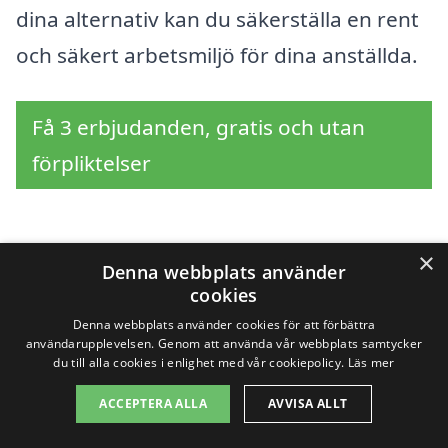
dina alternativ kan du säkerställa en rent
och säkert arbetsmiljö för dina anställda.
Få 3 erbjudanden, gratis och utan
förpliktelser
×
Sök efter en
Denna webbplats använder
cookies
professionell för
Denna webbplats använder cookies för att förbättra
användarupplevelsen. Genom att använda vår webbplats samtycker
industristädning i
du till alla cookies i enlighet med vår cookiepolicy.
Läs mer
andra städer nära
ACCEPTERA ALLA
AVVISA ALLT