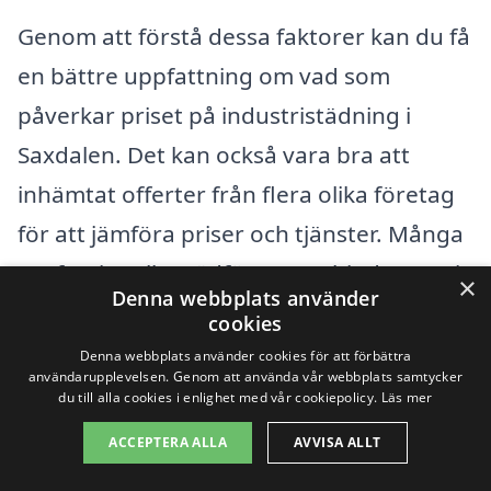
Genom att förstå dessa faktorer kan du få
en bättre uppfattning om vad som
påverkar priset på industristädning i
Saxdalen. Det kan också vara bra att
inhämtat offerter från flera olika företag
för att jämföra priser och tjänster. Många
professionella städföretag erbjuder gratis
×
Denna webbplats använder
konsultationer som ger dig en bättre bild
cookies
av vad du kan förvänta dig. Dessutom kan
Denna webbplats använder cookies för att förbättra
användarupplevelsen. Genom att använda vår webbplats samtycker
det vara värt att läsa recensioner och få
du till alla cookies i enlighet med vår cookiepolicy.
Läs mer
rekommendationer för att säkerställa att
ACCEPTERA ALLA
AVVISA ALLT
du väljer ett pålitligt och erfaret företag