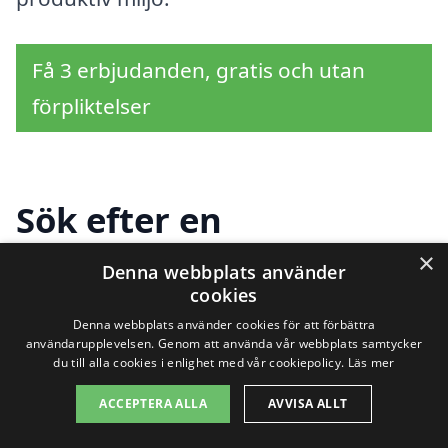
Få 3 erbjudanden, gratis och utan
förpliktelser
Sök efter en
professionell för
×
Denna webbplats använder
cookies
industristädning i
Denna webbplats använder cookies för att förbättra
andra städer nära
användarupplevelsen. Genom att använda vår webbplats samtycker
du till alla cookies i enlighet med vår cookiepolicy.
Läs mer
Rätan
ACCEPTERA ALLA
AVVISA ALLT