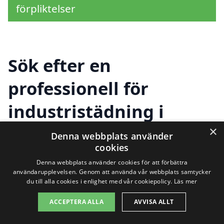
förpliktelser
Sök efter en
professionell för
industristädning i
andra städer nära
×
Denna webbplats använder
cookies
Ransta
Denna webbplats använder cookies för att förbättra
användarupplevelsen. Genom att använda vår webbplats samtycker
du till alla cookies i enlighet med vår cookiepolicy.
Läs mer
Att hitta rätt företag för
industristädning
ACCEPTERA ALLA
AVVISA ALLT
i Ransta
kan vara avgörande för att