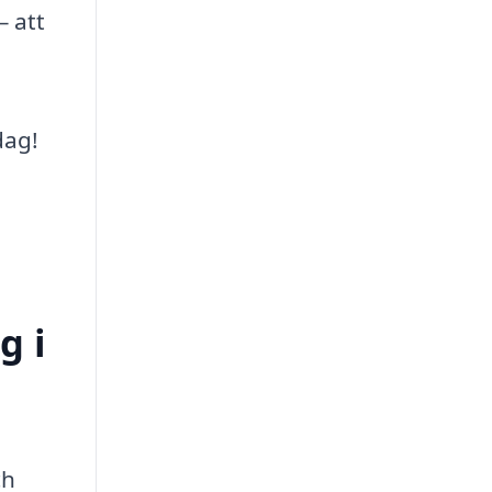
– att
dag!
g i
ch