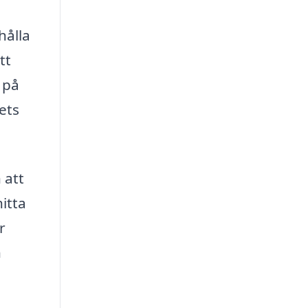
hålla
tt
 på
ets
 att
itta
r
n