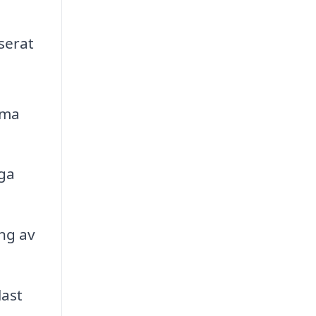
serat
mma
ga
ing av
last