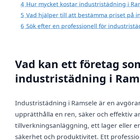
4
Hur mycket kostar industristädning i Ra
5
Vad hjälper till att bestämma priset på 
6
Sök efter en professionell för industris
Vad kan ett företag som
industristädning i Rams
Industristädning i Ramsele är en avgörand
upprätthålla en ren, säker och effektiv 
tillverkningsanläggning, ett lager eller e
säkerhet och produktivitet. Ett professi