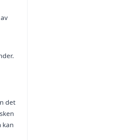
 av
nder.
an det
isken
m kan