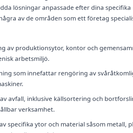
dda lösningar anpassade efter dina specifika
några av de områden som ett företag speciali
g av produktionsytor, kontor och gemensa
nisk arbetsmiljö.
ng som innefattar rengöring av svåråtkomli
askiner.
av avfall, inklusive källsortering och bortforsl
r hållbar verksamhet.
v specifika ytor och material såsom metall, p