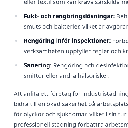
eller textil som kan kräva särskilda m
Fukt- och rengöringslösningar:
Beha
smuts och bakterier, vilket är avgöra
Rengöring inför inspektioner:
Förber
verksamheten uppfyller regler och kr
Sanering:
Rengöring och desinfektio
smittor eller andra hälsorisker.
Att anlita ett företag för industristädnin
bidra till en ökad säkerhet på arbetsplat
för olyckor och sjukdomar, vilket i sin tu
professionell städning förbättra arbetsmi