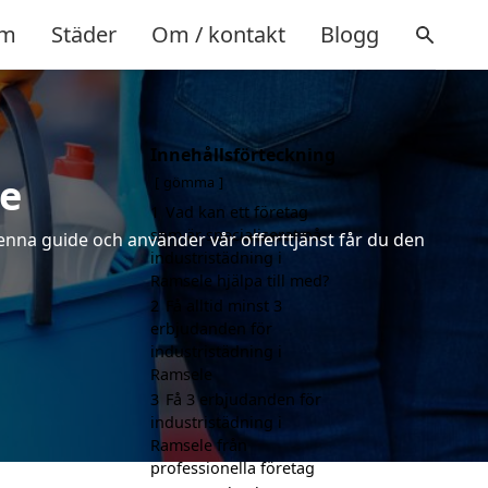
m
Städer
Om / kontakt
Blogg
Innehållsförteckning
le
gömma
1
Vad kan ett företag
som är specialiserat på
denna guide och använder vår offerttjänst får du den
industristädning i
Ramsele hjälpa till med?
2
Få alltid minst 3
erbjudanden för
industristädning i
Ramsele
3
Få 3 erbjudanden för
industristädning i
Ramsele från
professionella företag