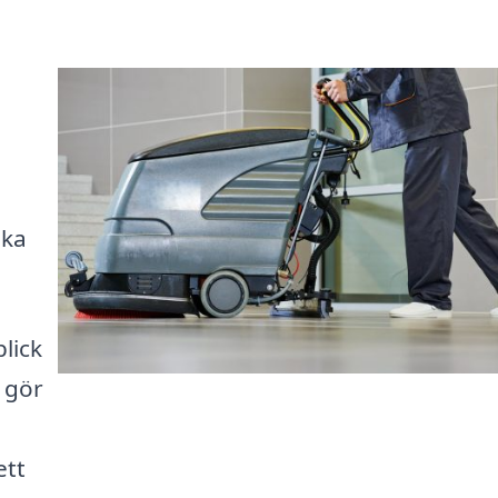
ika
lick
t gör
ett