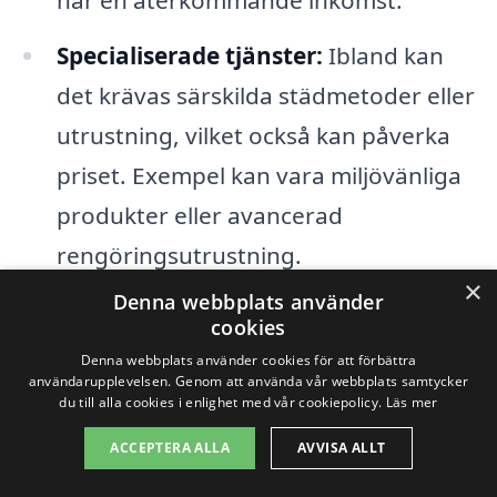
har en återkommande inkomst.
Specialiserade tjänster:
Ibland kan
det krävas särskilda städmetoder eller
utrustning, vilket också kan påverka
priset. Exempel kan vara miljövänliga
produkter eller avancerad
rengöringsutrustning.
×
Denna webbplats använder
Geografiskt läge:
Ibland kan
cookies
transportkostnader också påverka
Denna webbplats använder cookies för att förbättra
användarupplevelsen. Genom att använda vår webbplats samtycker
prissättning, så hur nära
du till alla cookies i enlighet med vår cookiepolicy.
Läs mer
städföretaget ligger din verksamhet
ACCEPTERA ALLA
AVVISA ALLT
kan spela roll.