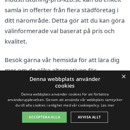
samla in offerter från flera städföretag i
ditt närområde. Detta gör att du kan göra
välinformerade val baserat på pris och
kvalitet.
Besök gärna vår hemsida för att lära dig
mer om de olika alternativen för
×
Denna webbplats använder
industristädning och för att ta första
cookies
steget mot en renare och mer
Denna webbplats använder cookies för att förbättra
användarupplevelsen. Genom att använda vår webbplats samtycker
organiserad arbetsmiljö. Med rätt stöd
du till alla cookies i enlighet med vår cookiepolicy.
Läs mer
kan du säkerställa att din industri hålls i
ACCEPTERA ALLA
AVVISA ALLT
toppskick sans att överbrygga din