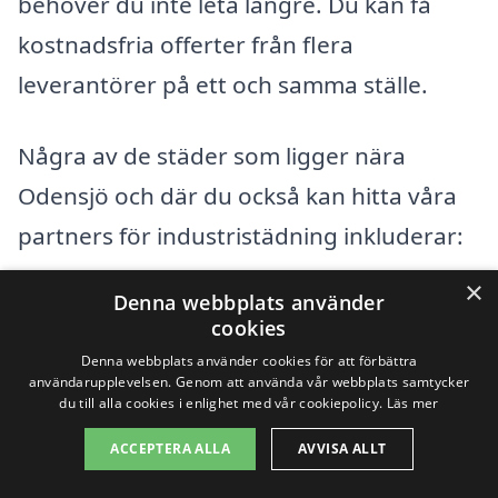
behöver du inte leta längre. Du kan få
kostnadsfria offerter från flera
leverantörer på ett och samma ställe.
Några av de städer som ligger nära
Odensjö och där du också kan hitta våra
partners för industristädning inkluderar:
×
Denna webbplats använder
Jönköping
cookies
Gränna
Denna webbplats använder cookies för att förbättra
användarupplevelsen. Genom att använda vår webbplats samtycker
du till alla cookies i enlighet med vår cookiepolicy.
Läs mer
Habo
ACCEPTERA ALLA
AVVISA ALLT
Taberg