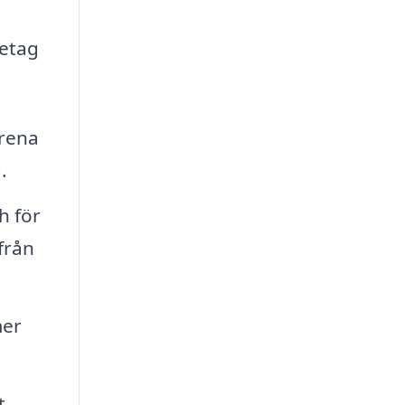
retag
 rena
.
h för
från
mer
t,