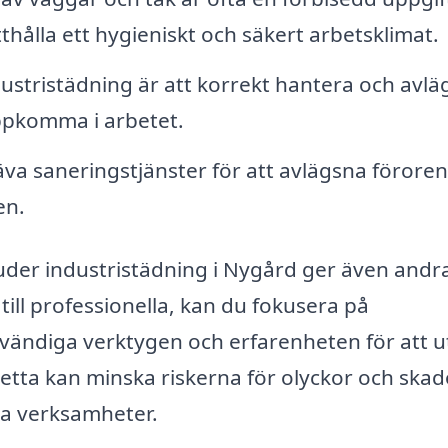
hålla ett hygieniskt och säkert arbetsklimat.
dustristädning är att korrekt hantera och avl
uppkomma i arbetet.
äva saneringstjänster för att avlägsna förore
en.
uder industristädning i Nygård ger även andr
ill professionella, kan du fokusera på
ändiga verktygen och erfarenheten för att u
 Detta kan minska riskerna för olyckor och ska
lla verksamheter.