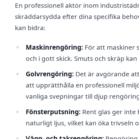
En professionell aktör inom industristäd
skräddarsydda efter dina specifika beho
kan bidra:
Maskinrengöring:
För att maskiner s
och i gott skick. Smuts och skräp ka
Golvrengöring:
Det är avgörande att 
att upprätthålla en professionell milj
vanliga svepningar till djup rengörin
Fönsterputsning:
Rent glas ger inte 
naturligt ljus, vilket kan öka trivseln
Vägg- och takrengöring:
Rengöring a