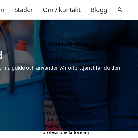
m
Städer
Om / kontakt
Blogg
Innehållsförteckning
d
gömma
1
Vad kan ett företag
som är specialiserat på
denna guide och använder vår offerttjänst får du den
industristädning i
Nygård hjälpa till med?
2
Få alltid minst 3
erbjudanden för
industristädning i
Nygård
3
Få 3 erbjudanden för
industristädning i
Nygård från
professionella företag