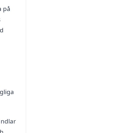
a på
s
ed
gliga
andlar
ch