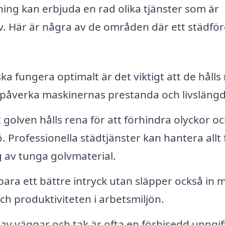
ning kan erbjuda en rad olika tjänster som är
v. Här är några av de områden där ett städfö
ka fungera optimalt är det viktigt att de hålls
n påverka maskinernas prestanda och livslängd
golven hålls rena för att förhindra olyckor oc
ö. Professionella städtjänster kan hantera allt 
g av tunga golvmaterial.
bara ett bättre intryck utan släpper också in 
 och produktiviteten i arbetsmiljön.
v väggar och tak är ofta en förbisedd uppgif