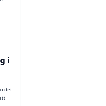
g i
n det
att