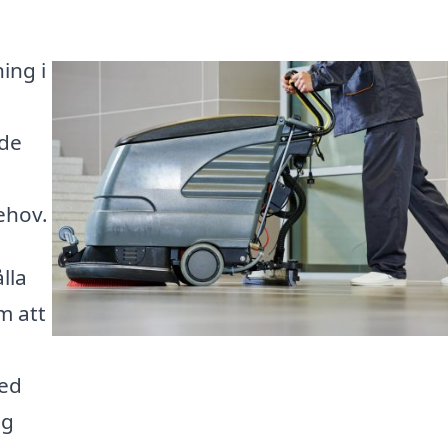
ing i
 de
ehov.
lla
m att
med
ag