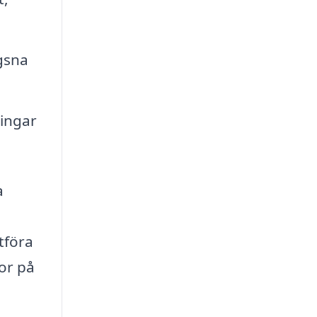
ägsna
ningar
a
tföra
dor på