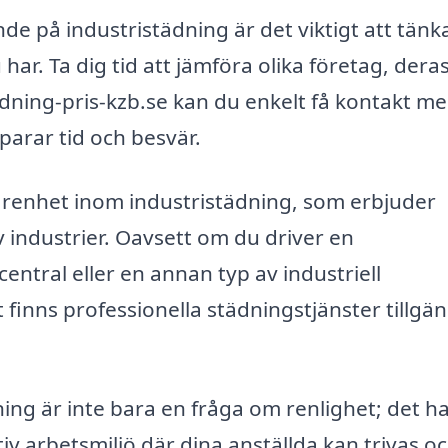
nde på industristädning är det viktigt att tänk
 har. Ta dig tid att jämföra olika företag, dera
tdning-pris-kzb.se kan du enkelt få kontakt m
sparar tid och besvär.
farenhet inom industristädning, som erbjuder
v industrier. Oavsett om du driver en
central eller en annan typ av industriell
finns professionella städningstjänster tillgän
dning är inte bara en fråga om renlighet; det h
v arbetsmiljö där dina anställda kan trivas o