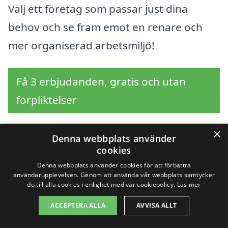
Välj ett företag som passar just dina
behov och se fram emot en renare och
mer organiserad arbetsmiljö!
Få 3 erbjudanden, gratis och utan
förpliktelser
×
Denna webbplats använder
cookies
Sök efter en
Denna webbplats använder cookies för att förbättra
professionell för
användarupplevelsen. Genom att använda vår webbplats samtycker
du till alla cookies i enlighet med vår cookiepolicy.
Läs mer
industristädning i
ACCEPTERA ALLA
AVVISA ALLT
andra städer nära