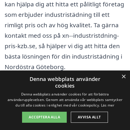
kan hjälpa dig att hitta ett pålitligt företag
som erbjuder industristädning till ett
rimligt pris och av hög kvalitet. Ta gärna
kontakt med oss på xn--industristdning-
pris-kzb.se, så hjälper vi dig att hitta den
bästa lösningen för din industristädning i
Nordöstra Göteborg.
×
Denna webbplats använder
cookies
Få 3 erbjudanden, gratis och utan
Denna webbplats använder cookies för att förbättra
förpliktelser
användarupplevelsen. Genom att använda vår webbplats samtycker
du till alla cookies i enlighet med vår cookiepolicy.
Läs mer
ACCEPTERA ALLA
AVVISA ALLT