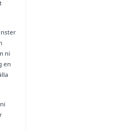
t
änster
h
m ni
g en
lla
ni
r