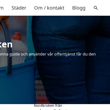
m
Städer
Om / kontakt
Blogg
Innehållsförteckning
ken
gömma
1
Vad kan ett företag
som är specialiserat på
denna guide och använder vår offerttjänst får du den
industristädning i
Nordkroken hjälpa till
med?
2
Få alltid minst 3
erbjudanden för
industristädning i
Nordkroken
3
Få 3 erbjudanden för
industristädning i
Nordkroken från