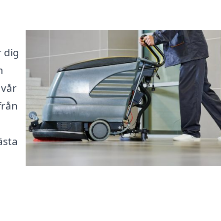
 dig
m
 vår
från
h
ästa