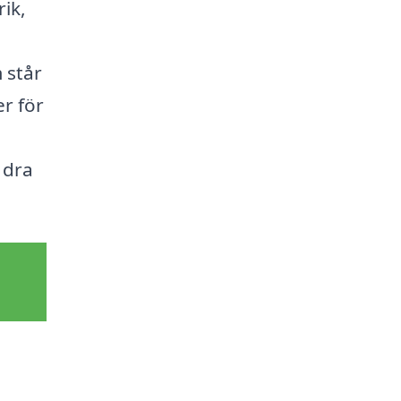
ik,
 står
er för
 dra