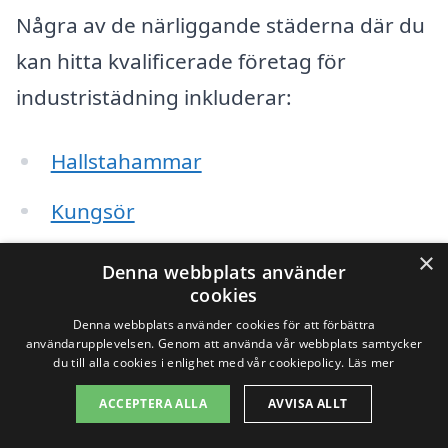
Några av de närliggande städerna där du
kan hitta kvalificerade företag för
industristädning inkluderar:
Hallstahammar
Kungsör
Kolbäck
×
Denna webbplats använder
cookies
Västerås
Denna webbplats använder cookies för att förbättra
användarupplevelsen. Genom att använda vår webbplats samtycker
Surahammar
du till alla cookies i enlighet med vår cookiepolicy.
Läs mer
ACCEPTERA ALLA
AVVISA ALLT
Fagersta