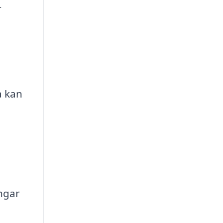
r
a kan
ngar