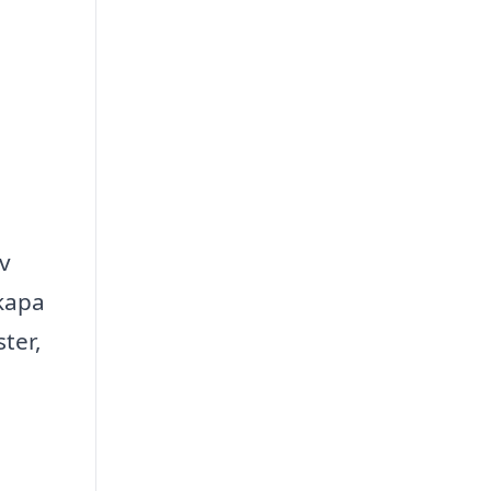
av
skapa
ter,