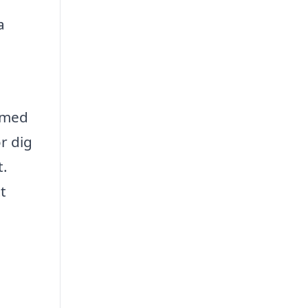
a
t med
r dig
t.
t