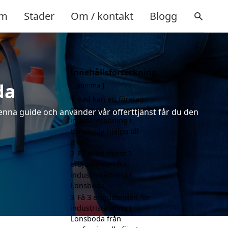
m
Städer
Om / kontakt
Blogg
Innehållsförteckning
da
gömma
1
Vad kan ett företag
som är specialiserat på
denna guide och använder vår offerttjänst får du den
industristädning i
Lönsboda hjälpa till
med?
2
Få alltid minst 3
erbjudanden för
industristädning i
Lönsboda
3
Få 3 erbjudanden för
industristädning i
Lönsboda från