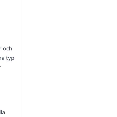
r och
na typ
r
lla