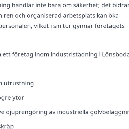
ing handlar inte bara om säkerhet; det bidra
 En ren och organiserad arbetsplats kan öka
rsonalen, vilket i sin tur gynnar företagets
m ett företag inom industristädning i Lönsbod
h utrustning
ögre ytor
ve djuprengöring av industriella golvbeläggni
skräp