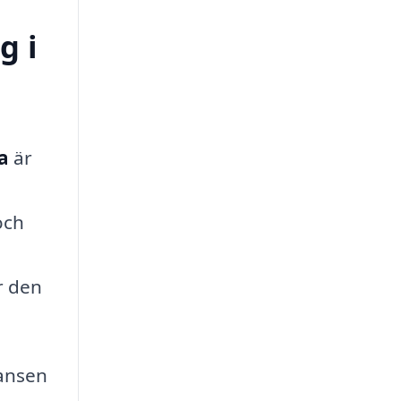
g i
a
är
och
år den
hansen