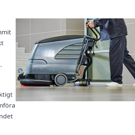
mmit
kt
.
ktigt
ämföra
andet