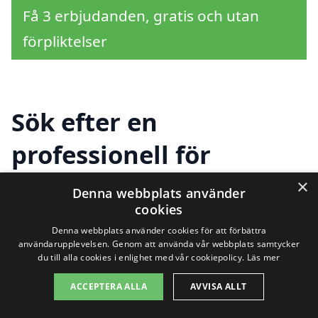
Få 3 erbjudanden, gratis och utan
förpliktelser
Sök efter en
professionell för
industristädning i
×
Denna webbplats använder
cookies
andra städer nära
Denna webbplats använder cookies för att förbättra
Långsele
användarupplevelsen. Genom att använda vår webbplats samtycker
du till alla cookies i enlighet med vår cookiepolicy.
Läs mer
ACCEPTERA ALLA
AVVISA ALLT
Att hitta rätt hjälp för
industristädning i