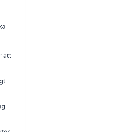
ka
 att
gt
ng
kter