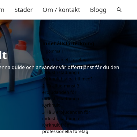
m
Städer
Om / kontakt
Blogg
Innehållsförteckning
lt
gömma
1
Vad kan ett företag
som är specialiserat på
denna guide och använder vår offerttjänst får du den
industristädning i
Kyrkhult hjälpa till med?
2
Få alltid minst 3
erbjudanden för
industristädning i
Kyrkhult
3
Få 3 erbjudanden för
industristädning i
Kyrkhult från
professionella företag