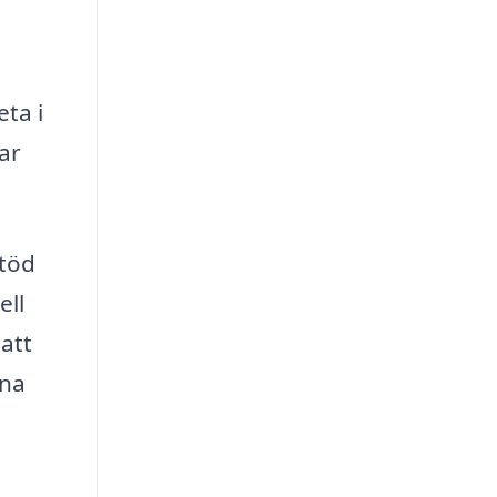
ta i
ar
stöd
ell
att
ina