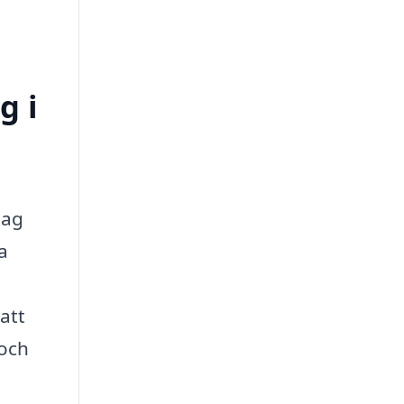
g i
tag
a
 att
 och