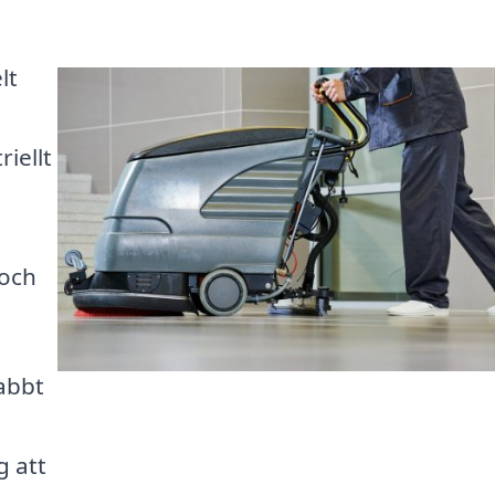
lt
iellt
 och
abbt
g att