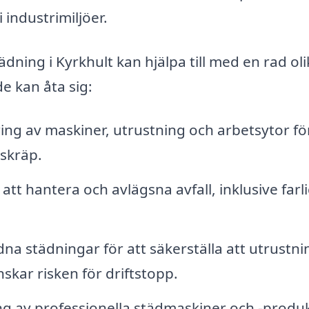
i industrimiljöer.
ing i Kyrkhult kan hjälpa till med en rad oli
e kan åta sig:
ng av maskiner, utrustning och arbetsytor för
skräp.
tt hantera och avlägsna avfall, inklusive farli
a städningar för att säkerställa att utrustni
skar risken för driftstopp.
 av professionella städmaskiner och -produ