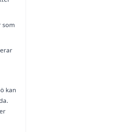
r som
merar
jö kan
da.
er