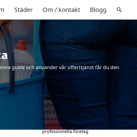
m
Städer
Om / kontakt
Blogg
Innehållsförteckning
ta
gömma
1
Vad kan ett företag
som är specialiserat på
denna guide och använder vår offerttjänst får du den
industristädning i
Kullersta hjälpa till med?
2
Få alltid minst 3
erbjudanden för
industristädning i
Kullersta
3
Få 3 erbjudanden för
industristädning i
Kullersta från
professionella företag