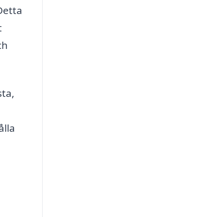
Detta
t
ch
sta,
ålla