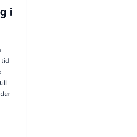
g i
m
 tid
e
ill
uder