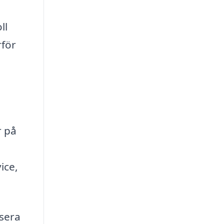
ll
rför
.
r på
ice,
usera