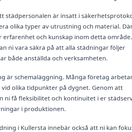
att städpersonalen är insatt i säkerhetsprotoko
ra olika typer av utrustning och material. Dä
 har erfarenhet och kunskap inom detta område
n ni vara säkra på att alla städningar följer
yddar både anställda och verksamheten.
ing är schemaläggning. Många företag arbeta
 vid olika tidpunkter på dygnet. Genom att
i få fleksibilitet och kontinuitet i er städserv
rningar i produktionen.
ädning i Kullersta innebär också att ni kan fok