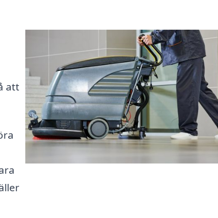
å att
öra
ara
ller