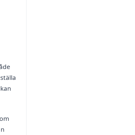
både
ställa
 kan
 som
an