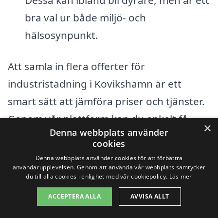
bra val ur både miljö- och
hälsosynpunkt.
Att samla in flera offerter för
industristädning i Kovikshamn är ett
smart sätt att jämföra priser och tjänster.
Genom vår plattform kan du enkelt få
×
Denna webbplats använder
tillgång till flera städföretag som erbjuder
cookies
sina tjänster i området. Att jämföra olika
Denna webbplats använder cookies för att förbättra
användarupplevelsen. Genom att använda vår webbplats samtycker
faktorer, som erfarenhet, referenser och
du till alla cookies i enlighet med vår cookiepolicy.
Läs mer
priser, kan hjälpa dig att välja den mest
ACCEPTERA ALLA
AVVISA ALLT
lämpliga leverantören för dina specifika