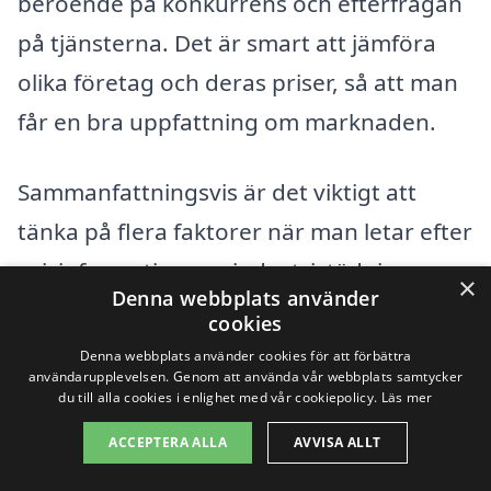
beroende på konkurrens och efterfrågan
på tjänsterna. Det är smart att jämföra
olika företag och deras priser, så att man
får en bra uppfattning om marknaden.
Sammanfattningsvis är det viktigt att
tänka på flera faktorer när man letar efter
prisinformation om industristädning.
×
Denna webbplats använder
Genom att vara informerad och jämföra
cookies
erbjudanden från olika städföretag kan
Denna webbplats använder cookies för att förbättra
användarupplevelsen. Genom att använda vår webbplats samtycker
man hitta en lösning som passar både
du till alla cookies i enlighet med vår cookiepolicy.
Läs mer
budget och behov.
ACCEPTERA ALLA
AVVISA ALLT