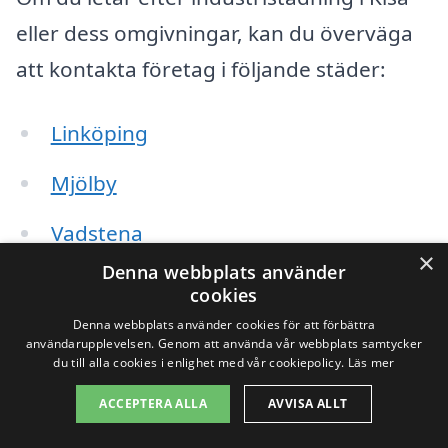
eller dess omgivningar, kan du överväga
att kontakta företag i följande städer:
Linköping
Mjölby
Vadstena
×
Denna webbplats använder
Skänninge
cookies
Denna webbplats använder cookies för att förbättra
Björkfors
användarupplevelsen. Genom att använda vår webbplats samtycker
du till alla cookies i enlighet med vår cookiepolicy.
Läs mer
Hörby
ACCEPTERA ALLA
AVVISA ALLT
Mjölby