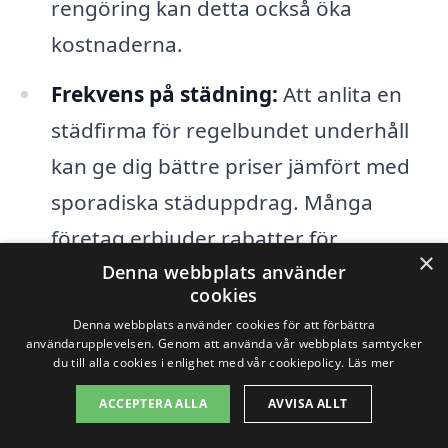
rengöring kan detta också öka
kostnaderna.
Frekvens på städning:
Att anlita en
städfirma för regelbundet underhåll
kan ge dig bättre priser jämfört med
sporadiska städuppdrag. Många
företag erbjuder rabatter för
×
Denna webbplats använder
långsiktiga avtal.
cookies
Denna webbplats använder cookies för att förbättra
Innan du gör ett val är det en bra idé att
användarupplevelsen. Genom att använda vår webbplats samtycker
du till alla cookies i enlighet med vår cookiepolicy.
Läs mer
samla in flera offerter för industristädning
ACCEPTERA ALLA
AVVISA ALLT
i Kaxholmen. Genom att jämföra priser
och tjänster kan du hitta det företag som