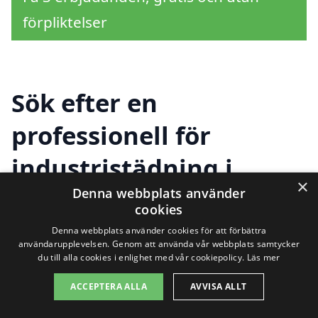
förpliktelser
Sök efter en
professionell för
industristädning i
×
andra städer nära
Denna webbplats använder
cookies
Kattarp
Denna webbplats använder cookies för att förbättra
användarupplevelsen. Genom att använda vår webbplats samtycker
du till alla cookies i enlighet med vår cookiepolicy.
Läs mer
Att hitta rätt hjälp för
industristädning i
ACCEPTERA ALLA
AVVISA ALLT
Kattarp
behöver inte vara en utmaning.