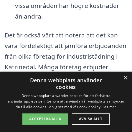
vissa områden har högre kostnader
än andra.
Det är också värt att notera att det kan
vara fördelaktigt att jämföra erbjudanden
från olika företag för industristädning i
Katrinedal. Många företag erbjuder
×
kostnadsfria offerter, vilket gör det möjligt
Denna webbplats använder
cookies
för dig att hitta det bästa alternativet för
Denna webbplats använder cookies för att förbättra
dina behov och budget. Genom att
användarupplevelsen. Genom att använda vår webbplats samtycker
du till alla cookies i enlighet med vår cookiepolicy.
Läs mer
begära flera offerter kan du enkelt få en
överblick över vad som är rimligt att
ACCEPTERA ALLA
AVVISA ALLT
betala för industristädning i ditt område.