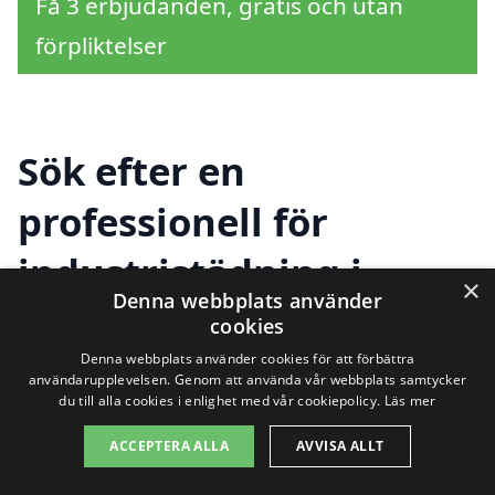
Få 3 erbjudanden, gratis och utan
förpliktelser
Sök efter en
professionell för
industristädning i
×
Denna webbplats använder
andra städer nära Jung
cookies
Denna webbplats använder cookies för att förbättra
användarupplevelsen. Genom att använda vår webbplats samtycker
du till alla cookies i enlighet med vår cookiepolicy.
Läs mer
Att hitta hjälp för
industristädning i Jung
behöver inte vara en utmaning. Med vår
ACCEPTERA ALLA
AVVISA ALLT
plattform får du enkel tillgång till