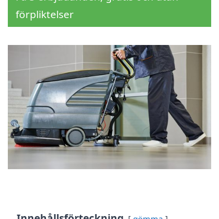
förpliktelser
Innehållsförteckning
gömma