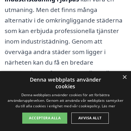
utmaning. Men det finns många
alternativ i de omkringliggande städerna
som kan erbjuda professionella tjänster
inom industristädning. Genom att
överväga andra städer som ligger i
närheten kan du få en bredare
uppsättning av företag att välja mellan.
×
Denna webbplats använder
Här är några av de städer som du kan
cookies
titta på:
Denna webbplats använder cookies för att förbättra
användarupplevelsen. Genom att använda vår webbplats samtycker
du till alla cookies i enlighet med vår cookiepolicy.
Läs mer
Lidköping
ACCEPTERA ALLA
AVVISA ALLT
Skara