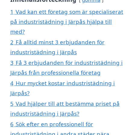
1
Vad kan ett företag som är specialiserat
på industristädning i Järpås hjälpa till
med?
2
Få alltid minst 3 erbjudanden för
industristädning i Järpås
3
Få 3 erbjudanden för industristädning i
Järpås från professionella företag
4
Hur mycket kostar industristädning i
Järpås?
5
Vad hjälper till att bestämma priset på
industristädning i Järpås?
6
Sök efter en professionell för
industristädning i andra städer nära