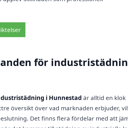
iktelser
danden för industristädnin
ndustristädning i Hunnestad
är alltid en klok
ttre översikt över vad marknaden erbjuder, vi
slutning. Det finns flera fördelar med att jä