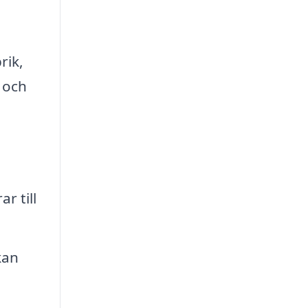
rik,
r och
r till
kan