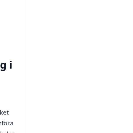
g i
lket
mföra