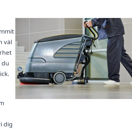
ommit
h väl
rhet
n du
ick.
om
i dig