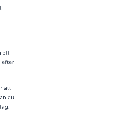
t
 ett
 efter
r att
kan du
tag.