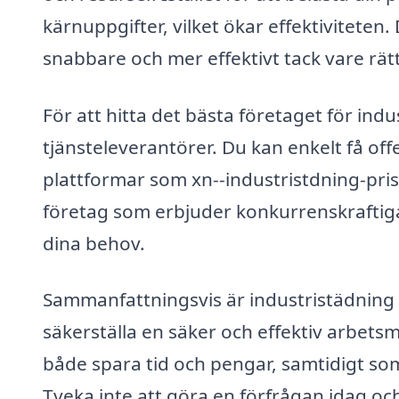
kärnuppgifter, vilket ökar effektiviteten
snabbare och mer effektivt tack vare rät
För att hitta det bästa företaget för indu
tjänsteleverantörer. Du kan enkelt få of
plattformar som xn--industristdning-pris-k
företag som erbjuder konkurrenskraftiga
dina behov.
Sammanfattningsvis är industristädning 
säkerställa en säker och effektiv arbetsm
både spara tid och pengar, samtidigt som
Tveka inte att göra en förfrågan idag oc