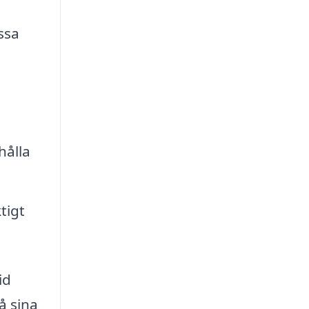
ssa
hålla
tigt
id
å sina