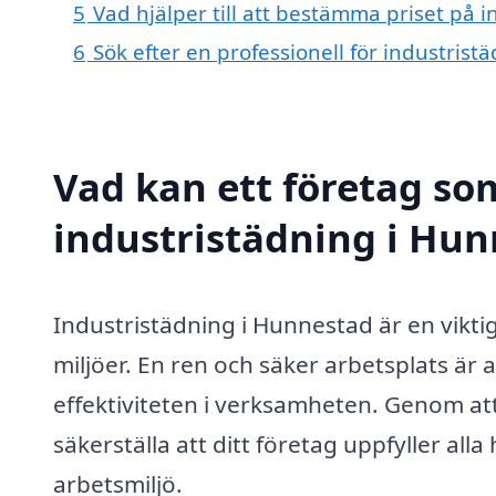
5
Vad hjälper till att bestämma priset på 
6
Sök efter en professionell för industris
Vad kan ett företag som
industristädning i Hun
Industristädning i Hunnestad är en viktig
miljöer. En ren och säker arbetsplats är
effektiviteten i verksamheten. Genom att
säkerställa att ditt företag uppfyller all
arbetsmiljö.