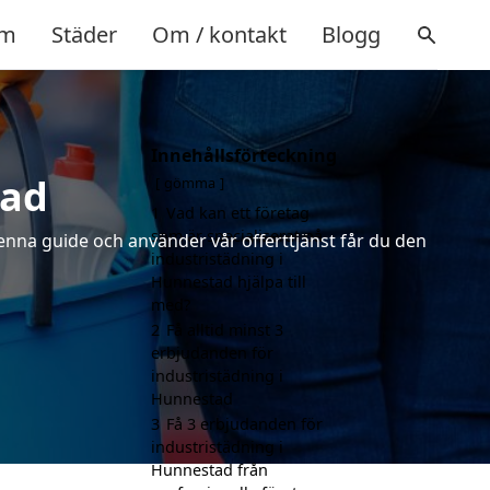
m
Städer
Om / kontakt
Blogg
Innehållsförteckning
tad
gömma
1
Vad kan ett företag
som är specialiserat på
denna guide och använder vår offerttjänst får du den
industristädning i
Hunnestad hjälpa till
med?
2
Få alltid minst 3
erbjudanden för
industristädning i
Hunnestad
3
Få 3 erbjudanden för
industristädning i
Hunnestad från