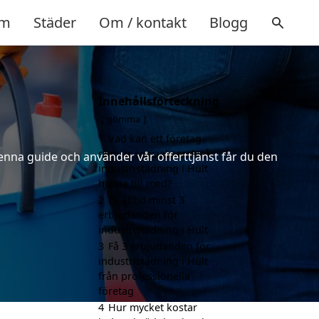
m
Städer
Om / kontakt
Blogg
Innehållsförteckning
gömma
1
Vad kan ett företag
som är specialiserat på
denna guide och använder vår offerttjänst får du den
industristädning i Hult
hjälpa till med?
2
Få alltid minst 3
erbjudanden för
industristädning i Hult
3
Få 3 erbjudanden för
industristädning i Hult
från professionella
företag
4
Hur mycket kostar