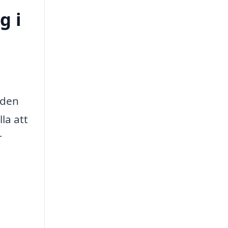
g i
nden
la att
r