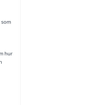
v som
om hur
n