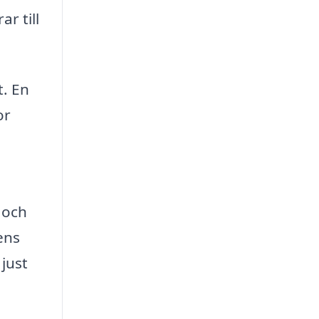
r till
t. En
or
 och
ens
just