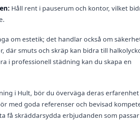
en:
Håll rent i pauserum och kontor, vilket bidra
e.
fråga om estetik; det handlar också om säkerhe
r, där smuts och skräp kan bidra till halkolyck
era i professionell städning kan du skapa en
dning i Hult, bör du överväga deras erfarenhet
antör med goda referenser och bevisad kompet
fta få skräddarsydda erbjudanden som passar 