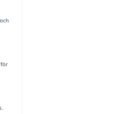
 och
 för
ö.