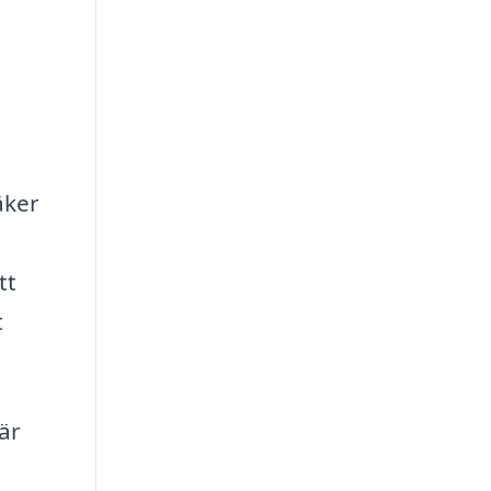
äker
tt
t
är