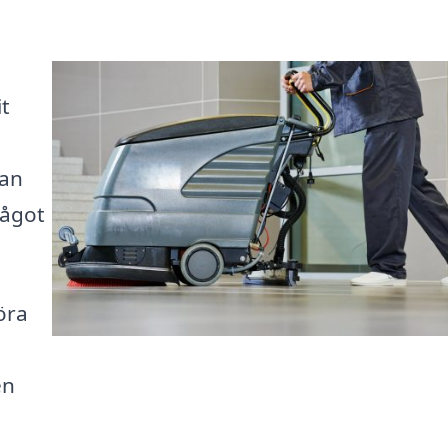
t
kan
något
öra
en