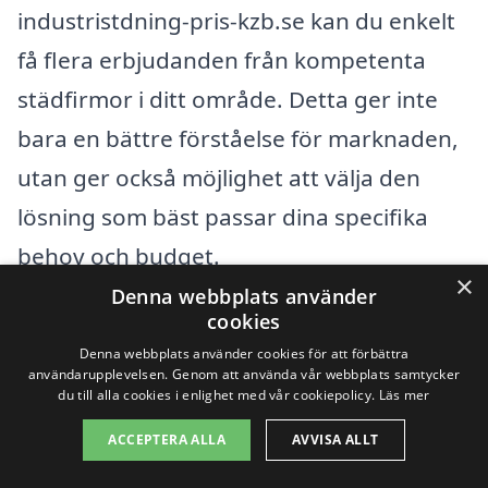
industristdning-pris-kzb.se kan du enkelt
få flera erbjudanden från kompetenta
städfirmor i ditt område. Detta ger inte
bara en bättre förståelse för marknaden,
utan ger också möjlighet att välja den
lösning som bäst passar dina specifika
behov och budget.
×
Denna webbplats använder
cookies
Att ställa relevanta frågor till
Denna webbplats använder cookies för att förbättra
städfirmorna kan också hjälpa dig att få
användarupplevelsen. Genom att använda vår webbplats samtycker
du till alla cookies i enlighet med vår cookiepolicy.
Läs mer
en klarare bild av priserna. Fråga om
deras metodik, erfarenhet och eventuella
ACCEPTERA ALLA
AVVISA ALLT
tilläggstjänster som kan inkluderas. Med