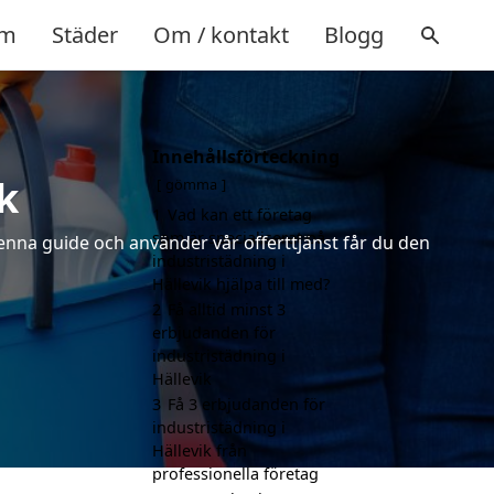
m
Städer
Om / kontakt
Blogg
Innehållsförteckning
k
gömma
1
Vad kan ett företag
som är specialiserat på
denna guide och använder vår offerttjänst får du den
industristädning i
Hällevik hjälpa till med?
2
Få alltid minst 3
erbjudanden för
industristädning i
Hällevik
3
Få 3 erbjudanden för
industristädning i
Hällevik från
professionella företag