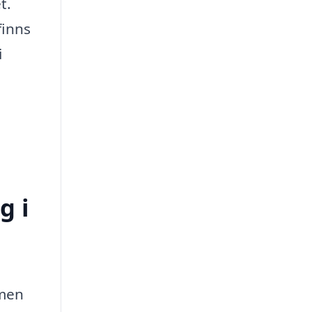
t.
finns
i
g i
 men