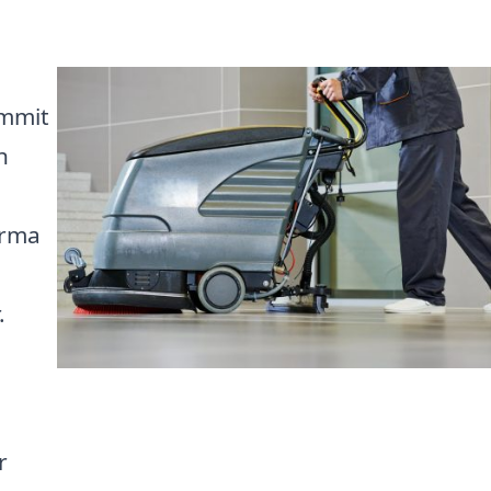
ommit
h
irma
.
r