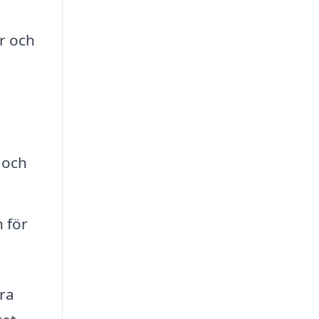
r och
 och
 för
ara