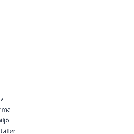
av
irma
ljö,
täller