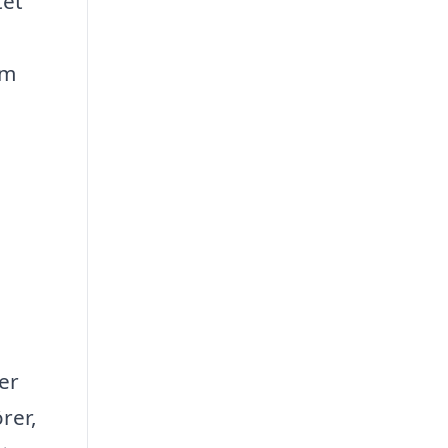
tet
om
er
rer,