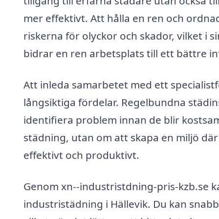
tillgång till erfarna städare utan också 
mer effektivt. Att hålla en ren och ordn
riskerna för olyckor och skador, vilket i
bidrar en ren arbetsplats till ett bättre 
Att inleda samarbetet med ett specialist
långsiktiga fördelar. Regelbundna städins
identifiera problem innan de blir kosts
städning, utan om att skapa en miljö d
effektivt och produktivt.
Genom xn--industristdning-pris-kzb.se k
industristädning i Hällevik. Du kan snabbt