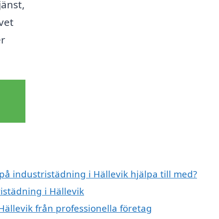
änst,
ivet
er
på industristädning i Hällevik hjälpa till med?
istädning i Hällevik
Hällevik från professionella företag