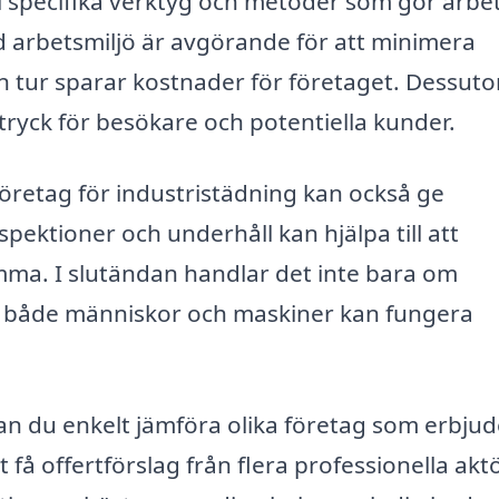
till specifika verktyg och metoder som gör arbe
ad arbetsmiljö är avgörande för att minimera
 sin tur sparar kostnader för företaget. Dessut
intryck för besökare och potentiella kunder.
företag för industristädning kan också ge
pektioner och underhåll kan hjälpa till att
amma. I slutändan handlar det inte bara om
är både människor och maskiner kan fungera
an du enkelt jämföra olika företag som erbjud
 få offertförslag från flera professionella aktö