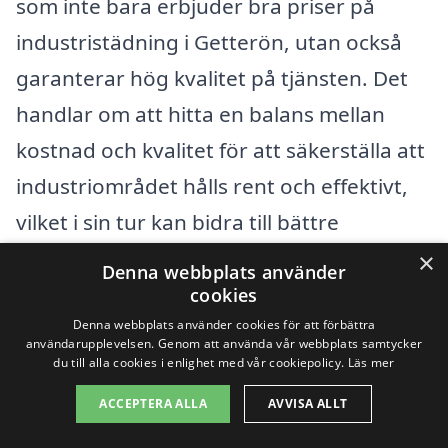
som inte bara erbjuder bra priser på
industristädning i Getterön, utan också
garanterar hög kvalitet på tjänsten. Det
handlar om att hitta en balans mellan
kostnad och kvalitet för att säkerställa att
industriområdet hålls rent och effektivt,
vilket i sin tur kan bidra till bättre
arbetsförhållanden och ökad
×
Denna webbplats använder
produktivitet.
cookies
Denna webbplats använder cookies för att förbättra
användarupplevelsen. Genom att använda vår webbplats samtycker
Få 3 erbjudanden, gratis och utan
du till alla cookies i enlighet med vår cookiepolicy.
Läs mer
förpliktelser
ACCEPTERA ALLA
AVVISA ALLT