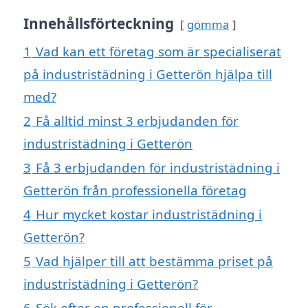
Innehållsförteckning
gömma
1
Vad kan ett företag som är specialiserat
på industristädning i Getterön hjälpa till
med?
2
Få alltid minst 3 erbjudanden för
industristädning i Getterön
3
Få 3 erbjudanden för industristädning i
Getterön från professionella företag
4
Hur mycket kostar industristädning i
Getterön?
5
Vad hjälper till att bestämma priset på
industristädning i Getterön?
6
Sök efter en professionell för