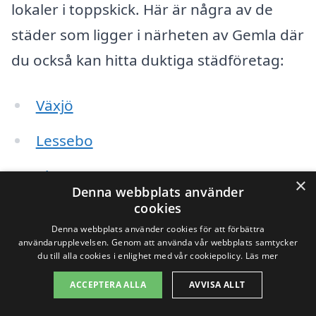
lokaler i toppskick. Här är några av de
städer som ligger i närheten av Gemla där
du också kan hitta duktiga städföretag:
Växjö
Lessebo
Alvesta
×
Denna webbplats använder
cookies
Kronoberg
Denna webbplats använder cookies för att förbättra
Tingsryd
användarupplevelsen. Genom att använda vår webbplats samtycker
du till alla cookies i enlighet med vår cookiepolicy.
Läs mer
Markaryd
ACCEPTERA ALLA
AVVISA ALLT