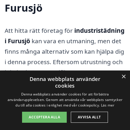
Furusjö
Att hitta rätt företag för
industristädning
i Furusjö
kan vara en utmaning, men det
finns många alternativ som kan hjälpa dig
i denna process. Eftersom utrustning och
lokaler kräver specifika
×
Denna webbplats använder
rengöringsmetoder är det viktigt att
cookies
anlita en professionell som har erfarenhet
Denna webbplats använder cookies för att förbättra
användarupplevelsen. Genom att använda vår webbplats samtycker
av industristädning. Genom att använda
du till alla cookies i enlighet med vår cookiepolicy.
Läs mer
vår plattform kan du enkelt få offert från
ACCEPTERA ALLA
AVVISA ALLT
olika städföretag i närområdet.