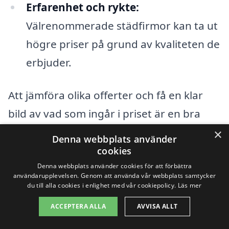
Erfarenhet och rykte:
Välrenommerade städfirmor kan ta ut
högre priser på grund av kvaliteten de
erbjuder.
Att jämföra olika offerter och få en klar
bild av vad som ingår i priset är en bra
strategi när man letar efter
×
Denna webbplats använder
industristädning i Frödinge. Genom att
cookies
använda plattformar som xn--
Denna webbplats använder cookies för att förbättra
användarupplevelsen. Genom att använda vår webbplats samtycker
industristdning-pris-kzb.se kan du enkelt
du till alla cookies i enlighet med vår cookiepolicy.
Läs mer
få kontakt med flera städfirmor samtidigt,
ACCEPTERA ALLA
AVVISA ALLT
vilket gör det möjligt att hitta det bästa