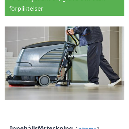
förpliktelser
Innehållsförteckning
gömma