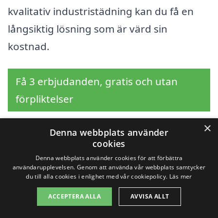
kvalitativ industristädning kan du få en
långsiktig lösning som är värd sin
kostnad.
Få 3 erbjudanden, gratis och utan
förpliktelser
×
Denna webbplats använder
cookies
Sök efter en
Denna webbplats använder cookies för att förbättra
användarupplevelsen. Genom att använda vår webbplats samtycker
professionell för
du till alla cookies i enlighet med vår cookiepolicy.
Läs mer
industristädning i
ACCEPTERA ALLA
AVVISA ALLT