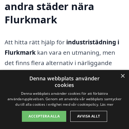
andra städer nära
Flurkmark
Att hitta rätt hjälp för
industristädning i
Flurkmark
kan vara en utmaning, men
det finns flera alternativ i närliggande
städer som kan erbjuda professionella
×
Denna webbplats använder
städtjänster. En bra lösning är att utforska
cookies
företag som erbjuder industristädning i
Denna webbplats använder cookies för att förbättra
användarupplevelsen. Genom att använda vår webbplats samtycker
områden som
Umeå
, Njurunda,
Ånäset
,
du till alla cookies i enlighet med vår cookiepolicy.
Läs mer
Vännäs
,
Holmsund
, Ö-vik,
Björna
,
ACCEPTERA ALLA
AVVISA ALLT
Kramfors
och
Robertsfors
. Genom att