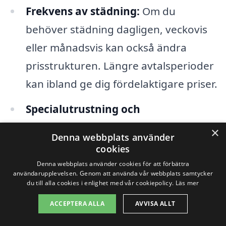
Frekvens av städning:
Om du
behöver städning dagligen, veckovis
eller månadsvis kan också ändra
prisstrukturen. Längre avtalsperioder
kan ibland ge dig fördelaktigare priser.
Specialutrustning och
städprodukter:
Om städningen
×
Denna webbplats använder
kräver särskilda maskiner eller
cookies
rengöringsmedel, kan detta också
Denna webbplats använder cookies för att förbättra
användarupplevelsen. Genom att använda vår webbplats samtycker
påverka kostnaderna. Vissa
du till alla cookies i enlighet med vår cookiepolicy.
Läs mer
städfirmor inkluderar kostnader för
ACCEPTERA ALLA
AVVISA ALLT
dessa i sina erbjudanden, medan