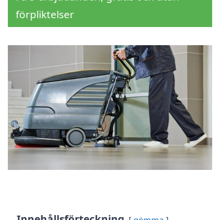
förpliktelser
Innehållsförteckning
gömma