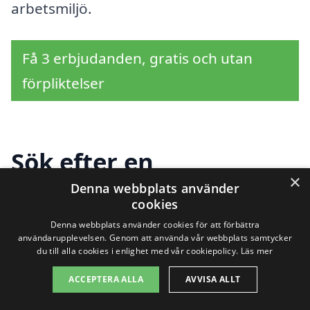
arbetsmiljö.
Få 3 erbjudanden, gratis och utan
förpliktelser
Sök efter en
×
professionell för
Denna webbplats använder
cookies
industristädning i
Denna webbplats använder cookies för att förbättra
användarupplevelsen. Genom att använda vår webbplats samtycker
andra städer nära
du till alla cookies i enlighet med vår cookiepolicy.
Läs mer
Fåker
ACCEPTERA ALLA
AVVISA ALLT