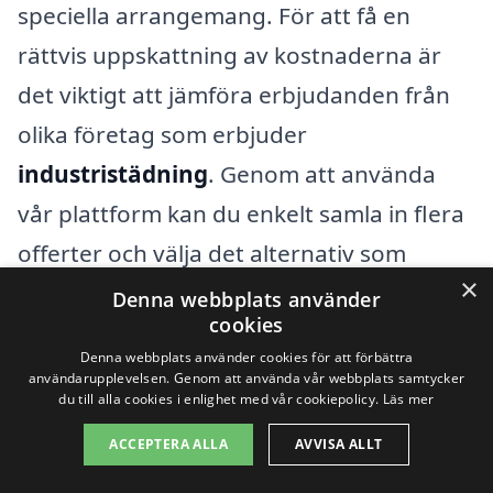
speciella arrangemang. För att få en
rättvis uppskattning av kostnaderna är
det viktigt att jämföra erbjudanden från
olika företag som erbjuder
industristädning
. Genom att använda
vår plattform kan du enkelt samla in flera
offerter och välja det alternativ som
×
passar dina behov och budget bäst.
Denna webbplats använder
cookies
Denna webbplats använder cookies för att förbättra
Få 3 erbjudanden, gratis och utan
användarupplevelsen. Genom att använda vår webbplats samtycker
du till alla cookies i enlighet med vår cookiepolicy.
Läs mer
förpliktelser
ACCEPTERA ALLA
AVVISA ALLT