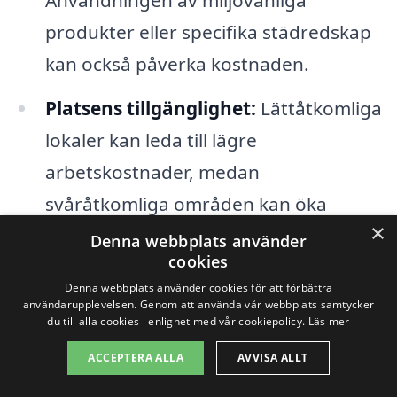
produkter eller specifika städredskap
kan också påverka kostnaden.
Platsens tillgänglighet:
Lättåtkomliga
lokaler kan leda till lägre
arbetskostnader, medan
svåråtkomliga områden kan öka
×
priset.
Denna webbplats använder
cookies
För att få en så exakt prisuppskattning
Denna webbplats använder cookies för att förbättra
användarupplevelsen. Genom att använda vår webbplats samtycker
som möjligt, är det rekommenderat att
du till alla cookies i enlighet med vår cookiepolicy.
Läs mer
begära offerter från flera olika företag
ACCEPTERA ALLA
AVVISA ALLT
som erbjuder industristädning i Dvärsätt.