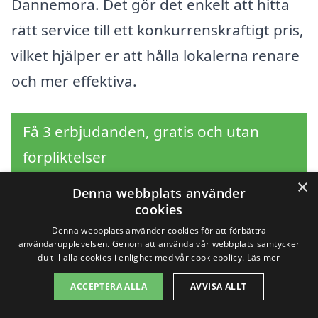
Dannemora. Det gör det enkelt att hitta
rätt service till ett konkurrenskraftigt pris,
vilket hjälper er att hålla lokalerna renare
och mer effektiva.
Få 3 erbjudanden, gratis och utan
förpliktelser
×
Denna webbplats använder
cookies
Sök efter en
Denna webbplats använder cookies för att förbättra
användarupplevelsen. Genom att använda vår webbplats samtycker
du till alla cookies i enlighet med vår cookiepolicy.
Läs mer
professionell för
ACCEPTERA ALLA
AVVISA ALLT
industristädning i