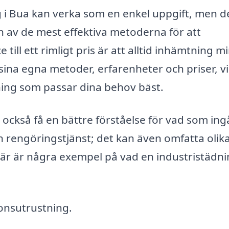
ng i Bua kan verka som en enkel uppgift, men d
En av de mest effektiva metoderna för att
 till ett rimligt pris är att alltid inhämtning m
sina egna metoder, erfarenheter och priser, vi
ning som passar dina behov bäst.
ckså få en bättre förståelse för vad som ingå
en rengöringstjänst; det kan även omfatta olik
Här är några exempel på vad en industristädn
onsutrustning.