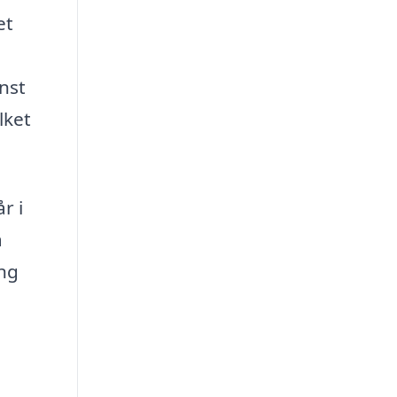
et
inst
lket
r i
a
ing