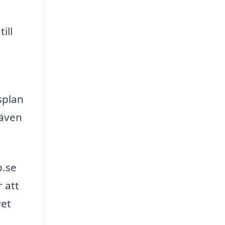
ill
splan
 även
b.se
 att
vet