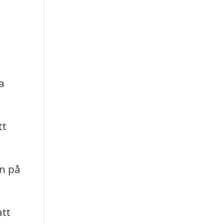
a
tt
ln på
att