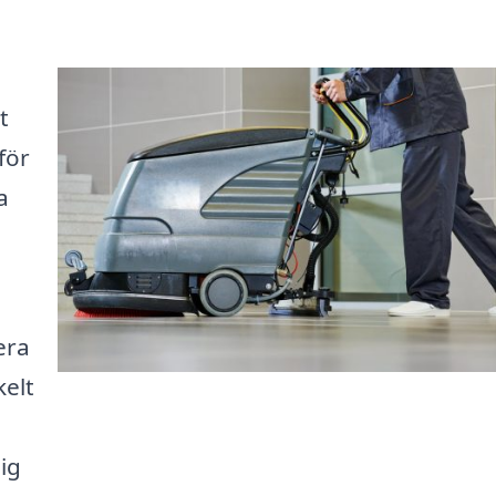
t
för
a
era
kelt
ig