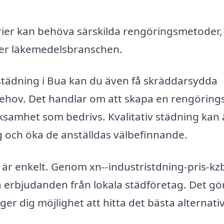
rier kan behöva särskilda rengöringsmetoder, t
ler läkemedelsbranschen.
istädning i Bua kan du även få skräddarsydda
 behov. Det handlar om att skapa en rengöring
rksamhet som bedrivs. Kvalitativ städning kan
ng och öka de anställdas välbefinnande.
g är enkelt. Genom xn--industristdning-pris-kz
 erbjudanden från lokala städföretag. Det gör
 ger dig möjlighet att hitta det bästa alternati