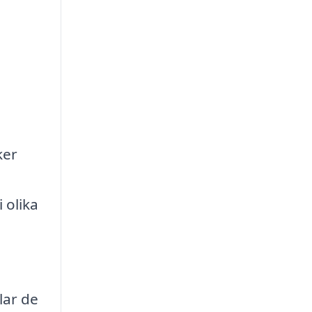
ker
 olika
lar de