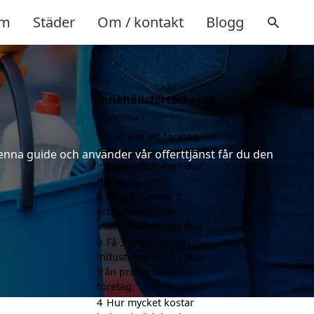
m
Städer
Om / kontakt
Blogg
Innehållsförteckning
gömma
1
Vad kan ett företag
som är specialiserat på
denna guide och använder vår offerttjänst får du den
industristädning i Bua
hjälpa till med?
2
Få alltid minst 3
erbjudanden för
industristädning i Bua
3
Få 3 erbjudanden för
industristädning i Bua
från professionella
företag
4
Hur mycket kostar