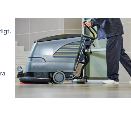
digt.
ra