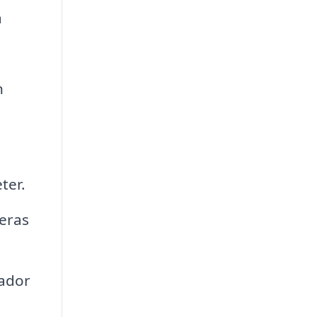
a
n
t
ter.
eras
kador