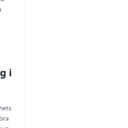
a
g i
hets
föra