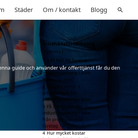
m
Städer
Om / kontakt
Blogg
Innehållsförteckning
gömma
1
Vad kan ett företag
som är specialiserat på
denna guide och använder vår offerttjänst får du den
industristädning i Böle
hjälpa till med?
2
Få alltid minst 3
erbjudanden för
industristädning i Böle
3
Få 3 erbjudanden för
industristädning i Böle
från professionella
företag
4
Hur mycket kostar