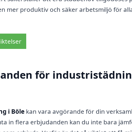
r en mer produktiv och säker arbetsmiljö för all
iktelser
danden för industristädnin
ng i Böle
kan vara avgörande för din verksam
ta in flera erbjudanden kan du inte bara jäm