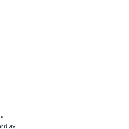
a
ta
ard av