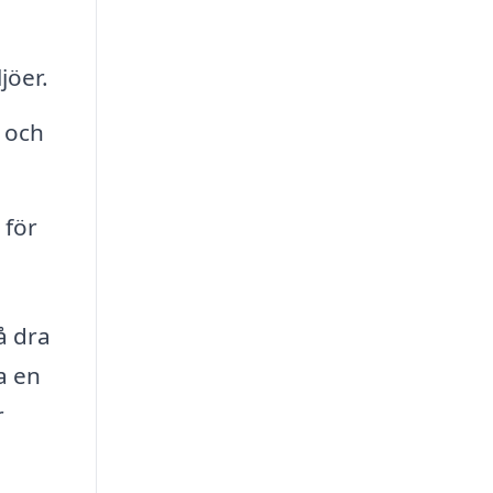
jöer.
 och
 för
å dra
a en
r