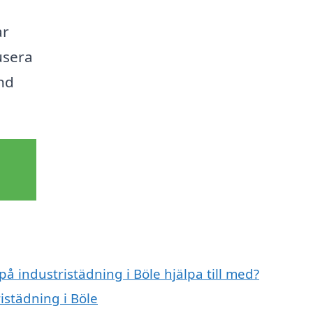
ar
kusera
nd
på industristädning i Böle hjälpa till med?
istädning i Böle