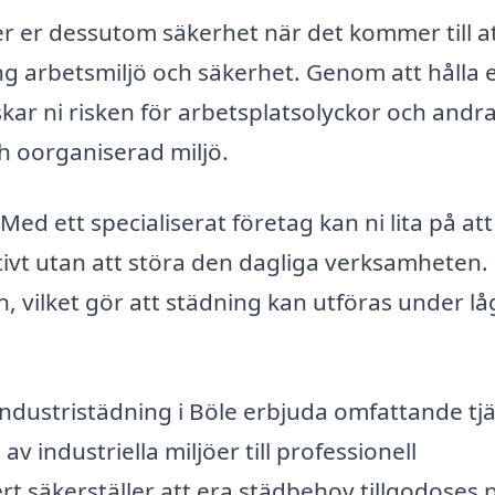
ger er dessutom säkerhet när det kommer till a
ng arbetsmiljö och säkerhet. Genom att hålla 
kar ni risken för arbetsplatsolyckor och andr
h oorganiserad miljö.
ed ett specialiserat företag kan ni lita på att
ivt utan att störa den dagliga verksamheten.
 vilket gör att städning kan utföras under lå
industristädning i Böle erbjuda omfattande tj
v industriella miljöer till professionell
rt säkerställer att era städbehov tillgodoses 