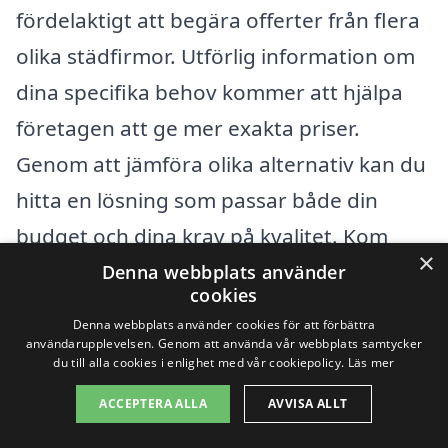
fördelaktigt att begära offerter från flera
olika städfirmor. Utförlig information om
dina specifika behov kommer att hjälpa
företagen att ge mer exakta priser.
Genom att jämföra olika alternativ kan du
hitta en lösning som passar både din
budget och dina krav på kvalitet. Kom
×
ihåg att en bra städning inte bara bidrar
Denna webbplats använder
cookies
till en ren och säker arbetsmiljö, utan
Denna webbplats använder cookies för att förbättra
även kan förbättra produktiviteten och
användarupplevelsen. Genom att använda vår webbplats samtycker
du till alla cookies i enlighet med vår cookiepolicy.
Läs mer
trivseln på arbetsplatsen.
ACCEPTERA ALLA
AVVISA ALLT