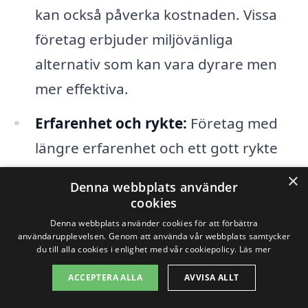
kan också påverka kostnaden. Vissa
företag erbjuder miljövänliga
alternativ som kan vara dyrare men
mer effektiva.
Erfarenhet och rykte:
Företag med
längre erfarenhet och ett gott rykte
kan ha högre priser på grund av den
×
Denna webbplats använder
kvalitet och service de erbjuder.
cookies
Denna webbplats använder cookies för att förbättra
användarupplevelsen. Genom att använda vår webbplats samtycker
Genom att jämföra erbjudanden från
du till alla cookies i enlighet med vår cookiepolicy.
Läs mer
olika företag kan du hitta det bästa
ACCEPTERA ALLA
AVVISA ALLT
alternativet för
industristädning i