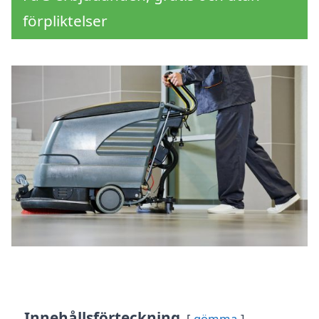
förpliktelser
Innehållsförteckning
gömma